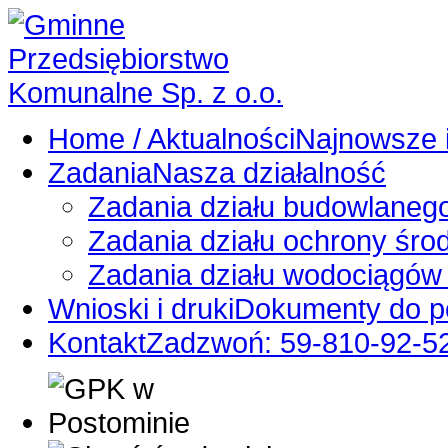
Home / Aktualności
Najnowsze 
Zadania
Nasza działalność
Zadania działu budowlaneg
Zadania działu ochrony środ
Zadania działu wodociągów i
Wnioski i druki
Dokumenty do p
Kontakt
Zadzwoń: 59-810-92-5